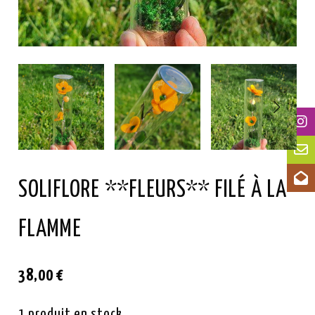
SOLIFLORE **FLEURS** FILÉ À LA
FLAMME
38,00
€
1
produit en stock