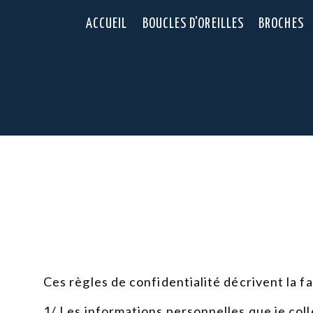
Panneau de gestion des cookies
ACCUEIL
BOUCLES D'OREILLES
BROCHES
Ces règles de confidentialité décrivent la fa
1/ Les informations personnelles que je col