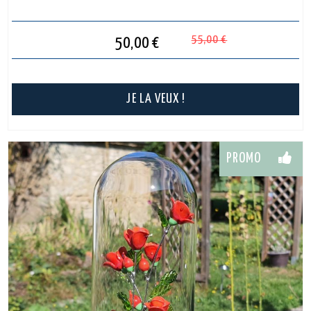
55,00
€
50,00
€
JE LA VEUX !